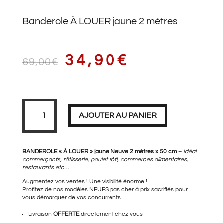
Banderole À LOUER jaune 2 mètres
LE
LE
34,90
€
69,00
€
PRIX
PRIX
quantité
de
Banderole
AJOUTER AU PANIER
À
LOUER
jaune
2
INITIAL
ACTUEL
mètres
BANDEROLE « À LOUER » jaune Neuve 2 mètres x 50 cm
–
Idéal
commerçants, rôtisserie, poulet rôti, commerces alimentaires,
restaurants etc…
Augmentez vos ventes ! Une visibilité énorme !
ÉTAIT :
EST :
Profitez de nos modèles NEUFS pas cher à prix sacrifiés pour
vous démarquer de vos concurrents.
Livraison
OFFERTE
directement chez vous