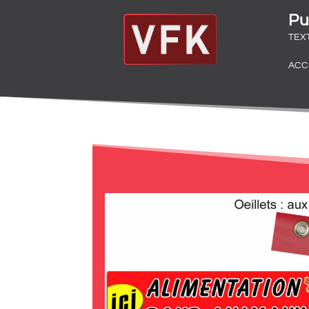
Pu
TEX
ACC