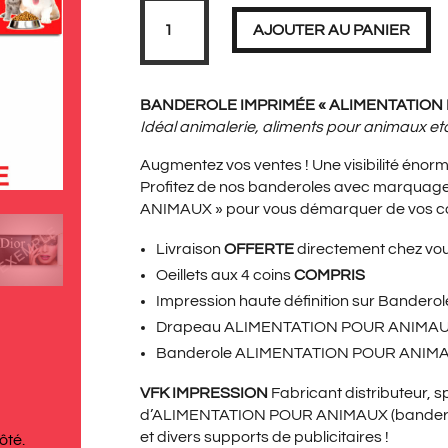
PRIX
PRIX
quantité
de
AJOUTER AU PANIER
Banderole
ALIMENTATION
POUR
ANIMAUX
INITIAL
ACT
BANDEROLE IMPRIMÉE « ALIMENTATION PO
Idéal animalerie, aliments pour animaux e
Augmentez vos ventes ! Une visibilité énorm
ÉTAIT :
EST 
Profitez de nos banderoles avec marqua
ANIMAUX » pour vous démarquer de vos c
Livraison
OFFERTE
directement chez vo
69,00€.
34,9
Oeillets aux 4 coins
COMPRIS
Impression haute définition sur Bander
Drapeau ALIMENTATION POUR ANIMA
Banderole ALIMENTATION POUR ANIMAUX 
VFK IMPRESSION
Fabricant distributeur, sp
d’ALIMENTATION POUR ANIMAUX (banderole
et divers supports de publicitaires !
ôté.