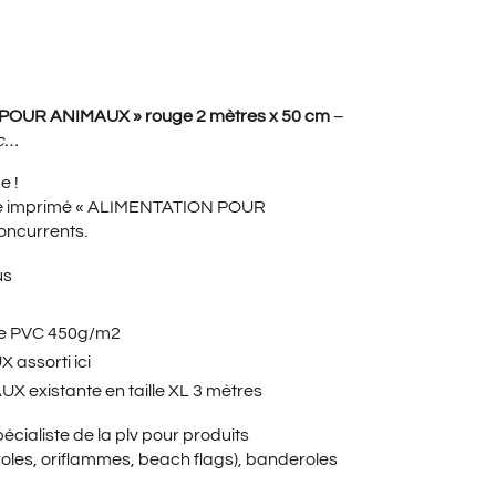
UEL
UR ANIMAUX » rouge 2 mètres x 50 cm
–
tc…
e !
:
ge imprimé « ALIMENTATION POUR
oncurrents.
us
0€.
ole PVC 450g/m2
UX
assorti ici
existante en taille XL 3 mètres
écialiste de la plv pour produits
s, oriflammes, beach flags), banderoles