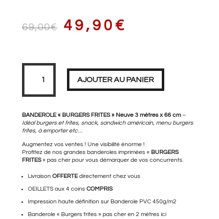
LE
LE
49,90
€
69,00
€
PRIX
PRIX
quantité
de
Banderole
AJOUTER AU PANIER
BURGERS
FRITES
XL
3
INITIAL
ACTUEL
mètres
BANDEROLE « BURGERS FRITES » Neuve 3 mètres x 66 cm
–
Idéal burgers et frites, snack, sandwich américain, menu burgers
frites, à emporter etc…
Augmentez vos ventes ! Une visibilité énorme !
ÉTAIT :
EST :
Profitez de nos grandes banderoles imprimées «
BURGERS
FRITES
» pas cher pour vous démarquer de vos concurrents.
Livraison
OFFERTE
directement chez vous
OEILLETS aux 4 coins
69,00€.
COMPRIS
49,90€.
Impression haute définition sur Banderole PVC 450g/m2
Banderole « Burgers frites » pas cher
en 2 mètres ici