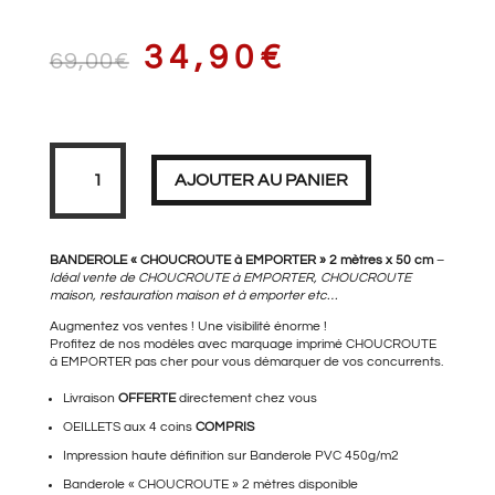
LE
LE
34,90
€
69,00
€
PRIX
PRIX
quantité
de
Banderole
AJOUTER AU PANIER
CHOUCROUTE
à
EMPORTER
2
INITIAL
ACTUEL
mètres
BANDEROLE « CHOUCROUTE à EMPORTER » 2 mètres x 50 cm
–
Idéal vente de CHOUCROUTE à EMPORTER, CHOUCROUTE
maison, restauration maison et à emporter etc…
Augmentez vos ventes ! Une visibilité énorme !
ÉTAIT :
EST :
Profitez de nos modèles avec marquage imprimé CHOUCROUTE
à EMPORTER pas cher pour vous démarquer de vos concurrents.
Livraison
OFFERTE
directement chez vous
OEILLETS aux 4 coins
69,00€.
COMPRIS
34,90€.
Impression haute définition sur Banderole PVC 450g/m2
Banderole « CHOUCROUTE »
2 mètres disponible