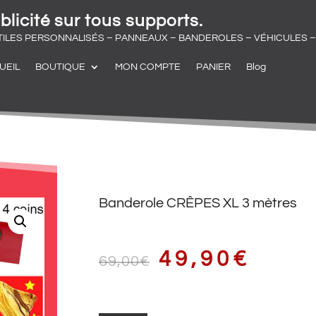
blicité sur tous supports.
TILES PERSONNALISÉS – PANNEAUX – BANDEROLES – VÉHICULES – 
UEIL
BOUTIQUE
MON COMPTE
PANIER
Blog
Banderole CRÊPES XL 3 mètres
LE
LE
49,90
€
69,00
€