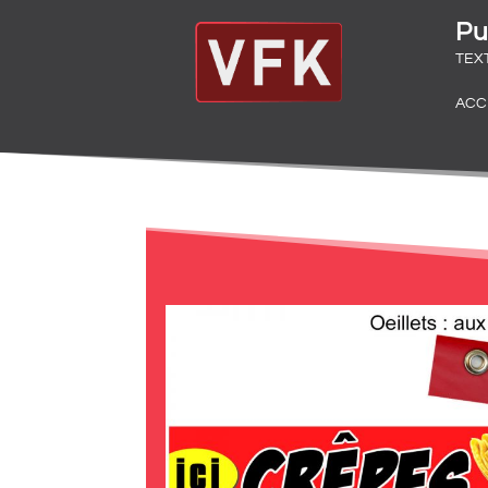
Pu
TEX
ACC