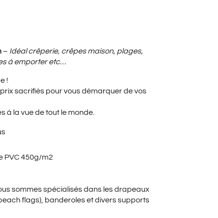
UEL
m
–
Idéal
crêperie
, crêpes maison, plages,
pes à emporter etc…
e !
:
prix sacrifiés pour vous démarquer de vos
es à la vue de tout le monde.
0€.
us
ole PVC 450g/m2
nous sommes spécialisés dans les drapeaux
beach flags), banderoles et divers supports