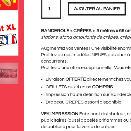
PRIX
PRIX
quantité
de
AJOUTER AU PANIER
Banderole
CRÊPES
XL
3
INITIAL
ACT
mètres
BANDEROLE « CRÊPES » 3 mètres x 66 c
stations, stand ambulants de crêpes, crê
Augmentez vos ventes ! Une visibilité énorm
ÉTAIT :
EST 
Profitez de nos modèles NEUFS pas cher à 
concurrents.
Profitez d’une offre exceptionnelle : Vous êt
69,00€.
49,9
Livraison
OFFERTE
directement chez vo
OEILLETS aux 4 coins
COMPRIS
Impression haute définition sur Bander
Drapeau CRÊPES
assorti disponible
VFK IMPRESSION
Fabricant distributeur, 
publicitaires (aussi appelés oriflammes ou 
de publicité pour la vente de crêpes !