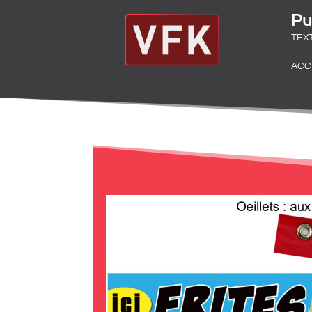
Pu
TEX
ACC