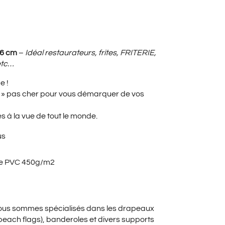
UEL
66 cm
–
Idéal restaurateurs, frites, FRITERIE,
 etc…
e !
:
S » pas cher pour vous démarquer de vos
es à la vue de tout le monde.
0€.
us
ole PVC 450g/m2
nous sommes spécialisés dans les drapeaux
beach flags), banderoles et divers supports