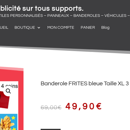
blicité sur tous supports.
TILES PERSONNALISÉS – PANNEAUX – BANDEROLES – VÉHICULES – 
UEIL
BOUTIQUE
MON COMPTE
PANIER
Blog
Banderole FRITES bleue Taille XL 3
LE
LE
49,90
€
69,00
€