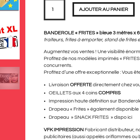
PRIX
PRIX
quantité
de
AJOUTER AU PANIER
Banderole
FRITES
bleue
Taille
INITIAL
ACT
XL
BANDEROLE « FRITES » bleue 3 mètres x 
3
traiteurs, frites à emporter, stand de frites
mètres
Augmentez vos ventes ! Une visibilité énorm
ÉTAIT :
EST 
Profitez de nos modèles imprimés « FRITE
concurrents.
Profitez d’une offre exceptionnelle : Vous êt
69,00€.
49,9
Livraison
OFFERTE
directement chez vo
OEILLETS aux 4 coins
COMPRIS
Impression haute définition sur Bander
Drapeau « Frites »
également disponible
Drapeau » SNACK FRITES
» dispo ici
VFK IMPRESSION
Fabricant distributeur, 
publicitaires (aussi appelés oriflammes ou 