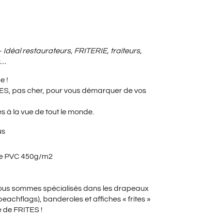
UEL
–
Idéal restaurateurs,
FRITERIE
, traiteurs,
c…
e !
:
TES, pas cher, pour vous démarquer de vos
es à la vue de tout le monde.
0€.
us
ole PVC 450g/m2
nous sommes spécialisés dans les drapeaux
 beachflags),
banderoles et affiches « frites »
e de FRITES !