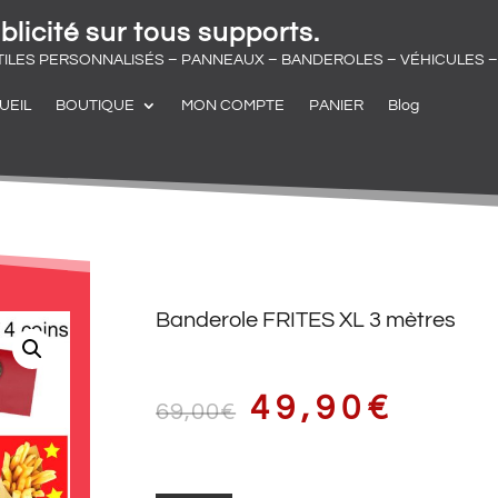
blicité sur tous supports.
TILES PERSONNALISÉS – PANNEAUX – BANDEROLES – VÉHICULES – 
UEIL
BOUTIQUE
MON COMPTE
PANIER
Blog
Banderole FRITES XL 3 mètres
LE
LE
49,90
€
69,00
€