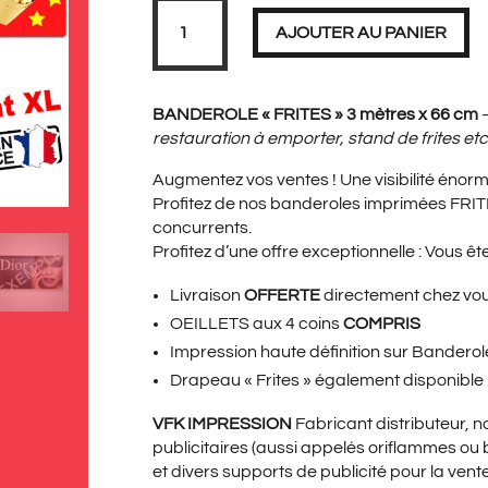
PRIX
PRIX
quantité
de
AJOUTER AU PANIER
Banderole
FRITES
XL
3
INITIAL
ACT
mètres
BANDEROLE « FRITES » 3 mètres x 66 cm
restauration à emporter, stand de frites et
Augmentez vos ventes ! Une visibilité énorm
ÉTAIT :
EST 
Profitez de nos banderoles imprimées FRI
concurrents.
Profitez d’une offre exceptionnelle : Vous êt
69,00€.
49,9
Livraison
OFFERTE
directement chez vo
OEILLETS aux 4 coins
COMPRIS
Impression haute définition sur Bander
Drapeau « Frites »
également disponible
VFK IMPRESSION
Fabricant distributeur, 
publicitaires (aussi appelés oriflammes ou
et divers supports de publicité pour la vent