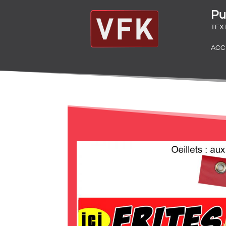
Pu
TEX
ACC