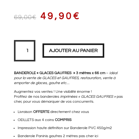
LE
LE
49,90
€
69,00
€
PRIX
PRIX
quantité
de
Banderole
AJOUTER AU PANIER
GLACES
GAUFRES
Taille
XL
INITIAL
ACTUEL
3
mètres
BANDEROLE « GLACES GAUFRES » 3 mètres x 66 cm
–
Idéal
pour la vente de GLACES et GAUFRES, restauration, vente à
emporter de glaces, gaufre etc…
Augmentez vos ventes ! Une visibilité énorme !
ÉTAIT :
EST :
Profitez de nos banderoles
imprimées « GLACES GAUFRES »
pas
cher, pour vous démarquer de vos concurrents.
Livraison
OFFERTE
directement chez vous
OEILLETS aux 4 coins
69,00€.
COMPRIS
49,90€.
Impression haute définition sur Banderole PVC 450g/m2
Banderole Paninis gaufres 2 mètres
pas cher ici