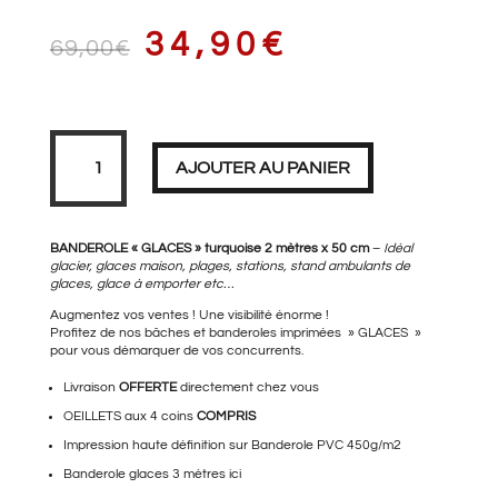
LE
LE
34,90
€
69,00
€
PRIX
PRIX
quantité
de
Banderole
AJOUTER AU PANIER
GLACES
turquoise
2
mètres
INITIAL
ACTUEL
BANDEROLE « GLACES » turquoise 2 mètres x 50 cm
–
Idéal
glacier, glaces maison, plages, stations, stand ambulants de
glaces, glace à emporter etc…
Augmentez vos ventes ! Une visibilité énorme !
ÉTAIT :
EST :
Profitez de nos bâches et banderoles imprimées » GLACES »
pour vous démarquer de vos concurrents.
Livraison
OFFERTE
directement chez vous
OEILLETS aux 4 coins
69,00€.
COMPRIS
34,90€.
Impression haute définition sur Banderole PVC 450g/m2
Banderole glaces 3 mètres
ici