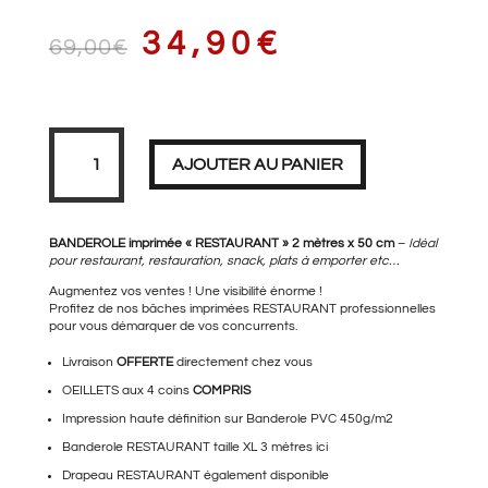
LE
LE
34,90
€
69,00
€
PRIX
PRIX
quantité
de
Banderole
AJOUTER AU PANIER
imprimée
RESTAURANT
INITIAL
ACTUEL
BANDEROLE imprimée « RESTAURANT » 2 mètres x 50 cm
–
Idéal
pour restaurant, restauration, snack, plats à emporter etc…
Augmentez vos ventes ! Une visibilité énorme !
Profitez de nos bâches imprimées RESTAURANT professionnelles
ÉTAIT :
EST :
pour vous démarquer de vos concurrents.
Livraison
OFFERTE
directement chez vous
OEILLETS aux 4 coins
COMPRIS
69,00€.
34,90€.
Impression haute définition sur Banderole PVC 450g/m2
Banderole RESTAURANT
taille XL 3 mètres ici
Drapeau RESTAURANT
également disponible