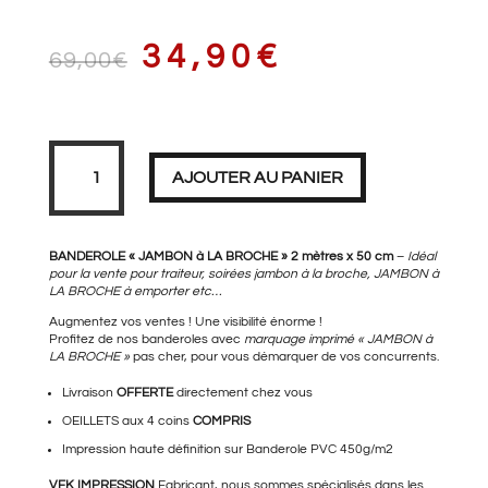
LE
LE
34,90
€
69,00
€
PRIX
PRIX
quantité
de
Banderole
AJOUTER AU PANIER
JAMBON
à
LA
BROCHE
INITIAL
ACTUEL
2
mètres
BANDEROLE « JAMBON à LA BROCHE » 2 mètres x 50 cm
–
Idéal
pour la vente pour traiteur, soirées jambon à la broche, JAMBON à
LA BROCHE à emporter etc…
Augmentez vos ventes ! Une visibilité énorme !
ÉTAIT :
EST :
Profitez de nos banderoles avec
marquage imprimé « JAMBON à
LA BROCHE »
pas cher, pour vous démarquer de vos concurrents.
Livraison
OFFERTE
directement chez vous
OEILLETS aux 4 coins
69,00€.
COMPRIS
34,90€.
Impression haute définition sur Banderole PVC 450g/m2
VFK IMPRESSION
Fabricant, nous sommes spécialisés dans les