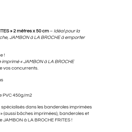
UEL
S » 2 mètres x 50 cm
–
Idéal pour la
 broche, JAMBON à LA BROCHE à emporter
:
e !
 imprimé « JAMBON à LA BROCHE
e vos concurrents.
0€.
us
ole PVC 450g/m2
spécialisés dans les banderoles imprimées
(aussi bâches imprimées), banderoles et
te de JAMBON à LA BROCHE FRITES !