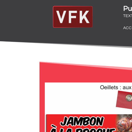
Pu
TEX
ACC