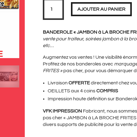
PRIX
PRIX
quantité
de
AJOUTER AU PANIER
Banderole
JAMBON
à
LA
INITIAL
ACT
BROCHE
BANDEROLE « JAMBON à LA BROCHE FRITE
FRITES
vente pour traiteur, soirées jambon à la
2
mètres
etc…
ÉTAIT :
EST 
Augmentez vos ventes ! Une visibilité énorm
Profitez de nos banderoles avec
marquage
FRITES »
pas cher, pour vous démarquer d
69,00€.
34,9
Livraison
OFFERTE
directement chez vo
OEILLETS aux 4 coins
COMPRIS
Impression haute définition sur Bander
VFK IMPRESSION
Fabricant, nous sommes 
pas cher « JAMBON à LA BROCHE FRITES » 
divers supports de publicité pour la ven