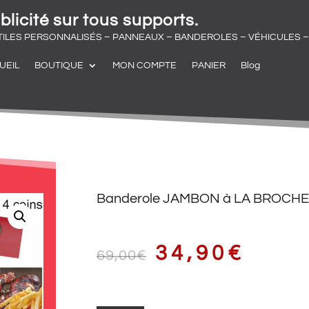
blicité sur tous supports.
TILES PERSONNALISÉS – PANNEAUX – BANDEROLES – VÉHICULES – 
UEIL
BOUTIQUE
MON COMPTE
PANIER
Blog
Banderole JAMBON à LA BROCHE 
LE
LE
34,90
€
69,00
€