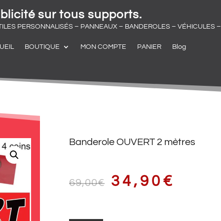
blicité sur tous supports.
TILES PERSONNALISÉS – PANNEAUX – BANDEROLES – VÉHICULES – 
UEIL
BOUTIQUE
MON COMPTE
PANIER
Blog
Banderole OUVERT 2 mètres
LE
LE
34,90
€
69,00
€