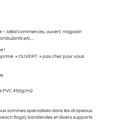
UEL
m
–
Idéal commerces, ouvert, magasin
 ambulants etc…
e !
:
mprimé » OUVERT » pas cher pour vous
us
0€.
ole PVC 450g/m2
nous sommes spécialisés dans les drapeaux
beach flags), banderoles et divers supports