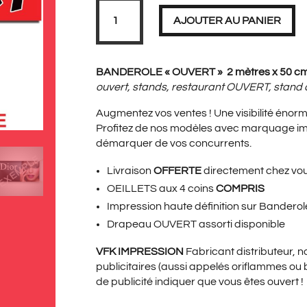
PRIX
PRIX
quantité
de
AJOUTER AU PANIER
Banderole
OUVERT
2
mètres
INITIAL
ACT
BANDEROLE « OUVERT » 2 mètres x 50 c
ouvert, stands, restaurant OUVERT, stand
Augmentez vos ventes ! Une visibilité énorm
ÉTAIT :
EST 
Profitez de nos modèles avec marquage i
démarquer de vos concurrents.
Livraison
OFFERTE
directement chez vo
69,00€.
34,9
OEILLETS aux 4 coins
COMPRIS
Impression haute définition sur Bander
Drapeau OUVERT
assorti disponible
VFK IMPRESSION
Fabricant distributeur, 
publicitaires (aussi appelés oriflammes ou 
de publicité indiquer que vous êtes ouvert !