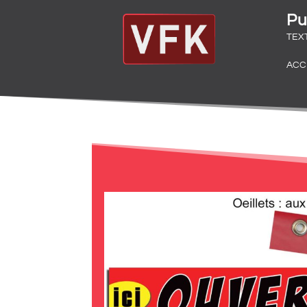
Pu
TEX
ACC