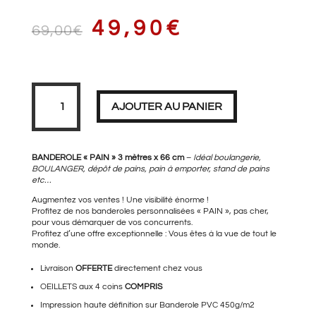
LE
LE
49,90
€
69,00
€
PRIX
PRIX
quantité
de
Banderole
AJOUTER AU PANIER
PAIN
taille
XL
3
INITIAL
ACTUEL
mètres
BANDEROLE « PAIN » 3 mètres x 66 cm
–
Idéal boulangerie,
BOULANGER, dépôt de pains, pain à emporter, stand de pains
etc…
Augmentez vos ventes ! Une visibilité énorme !
ÉTAIT :
EST :
Profitez de nos banderoles personnalisées « PAIN », pas cher,
pour vous démarquer de vos concurrents.
Profitez d’une offre exceptionnelle : Vous êtes à la vue de tout le
monde.
69,00€.
49,90€.
Livraison
OFFERTE
directement chez vous
OEILLETS aux 4 coins
COMPRIS
Impression haute définition sur Banderole PVC 450g/m2