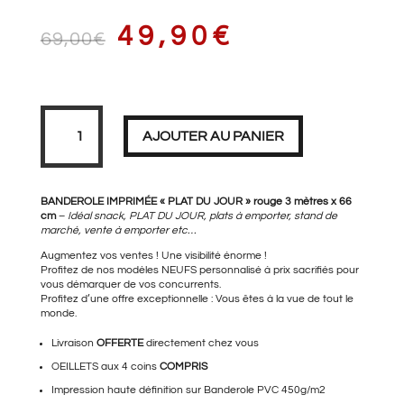
LE
LE
49,90
€
69,00
€
PRIX
PRIX
quantité
de
Banderole
AJOUTER AU PANIER
PLAT
DU
JOUR
XL
INITIAL
ACTUEL
3
mètres
BANDEROLE IMPRIMÉE « PLAT DU JOUR » rouge 3 mètres x 66
cm
–
Idéal snack, PLAT DU JOUR, plats à emporter, stand de
marché, vente à emporter etc…
Augmentez vos ventes ! Une visibilité énorme !
ÉTAIT :
EST :
Profitez de nos modèles NEUFS personnalisé à prix sacrifiés pour
vous démarquer de vos concurrents.
Profitez d’une offre exceptionnelle : Vous êtes à la vue de tout le
monde.
69,00€.
49,90€.
Livraison
OFFERTE
directement chez vous
OEILLETS aux 4 coins
COMPRIS
Impression haute définition sur Banderole PVC 450g/m2