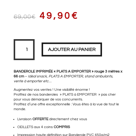
LE
LE
49,90
€
69,00
€
PRIX
PRIX
quantité
de
Banderole
AJOUTER AU PANIER
PLATS
A
EMPORTER
rouge
INITIAL
ACTUEL
XL
3
BANDEROLE IMPRIMÉE « PLATS A EMPORTER » rouge 3 mètres x
mètres
66 cm
–
Idéal snack, PLATS A EMPORTER, stand ambulants,
vente à emporter etc…
Augmentez vos ventes ! Une visibilité énorme !
ÉTAIT :
EST :
Profitez de nos banderoles » PLATS à EMPORTER » pas cher
pour vous démarquer de vos concurrents.
Profitez d’une offre exceptionnelle : Vous êtes à la vue de tout le
monde.
69,00€.
49,90€.
Livraison
OFFERTE
directement chez vous
OEILLETS aux 4 coins
COMPRIS
Impression haute définition sur Banderole PVC 450g/m2