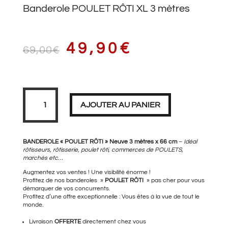
Banderole POULET RÔTI XL 3 mètres
LE
LE
49,90
€
69,00
€
PRIX
PRIX
quantité
de
Banderole
AJOUTER AU PANIER
POULET
RÔTI
XL
3
INITIAL
ACTUEL
mètres
BANDEROLE « POULET RÔTI » Neuve 3 mètres x 66 cm
–
Idéal
rôtisseurs, rôtisserie, poulet rôti, commerces de POULETS,
marchés etc…
Augmentez vos ventes ! Une visibilité énorme !
ÉTAIT :
EST :
Profitez de nos banderoles »
POULET RÔTI
» pas cher pour vous
démarquer de vos concurrents.
Profitez d’une offre exceptionnelle : Vous êtes à la vue de tout le
monde.
69,00€.
49,90€.
Livraison
OFFERTE
directement chez vous