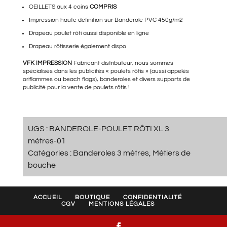
OEILLETS aux 4 coins
COMPRIS
Impression haute définition sur Banderole PVC 450g/m2
Drapeau poulet rôti
aussi disponible en ligne
Drapeau rôtisserie
également dispo
VFK IMPRESSION
Fabricant distributeur, nous sommes
spécialisés dans les publicités « poulets rôtis » (aussi appelés
oriflammes ou beach flags), banderoles et divers supports de
publicité pour la vente de poulets rôtis !
UGS :
BANDEROLE-POULET RÔTI XL 3
mètres-01
Catégories :
Banderoles 3 mètres
,
Métiers de
bouche
ACCUEIL
BOUTIQUE
CONFIDENTIALITÉ
CGV
MENTIONS LÉGALES