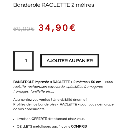
Banderole RACLETTE 2 mètres
LE
LE
34,90
€
69,00
€
PRIX
PRIX
quantité
de
Banderole
AJOUTER AU PANIER
RACLETTE
2
mètres
INITIAL
ACTUEL
BANDEROLE imprimée « RACLETTE » 2 mètres x 50 cm
– Idéal
raclette, restauration savoyarde, spécialités fromagères,
fromages
,
tartiflette
etc…
Augmentez vos ventes ! Une visibilité énorme !
ÉTAIT :
EST :
Profitez de nos banderoles « RACLETTE » pour vous démarquer
de vos concurrents.
Livraison
OFFERTE
directement chez vous
OEILLETS métalliques aux 4 coins
69,00€.
COMPRIS
34,90€.