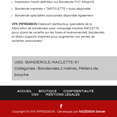
Impression haute définition sur Banderole PVC 450g/m2
Banderole imprimée « TARTIFLETTE »
aussi disponible
Banderole spécialités savoyardes
disponible également
VFK IMPRESSION
Fabricant distributeur, spécialiste de la
fabrication de banderoles avec marquage imprimé RACLETTE
(pour
stand de raclette sur les foires et évènementiel
), banderoles
et divers supports imprimés pour augmenter vos ventes de
raclettes savoyardes !
UGS :
BANDEROLE-RACLETTE-01
Catégories :
Banderoles 2 mètres
,
Métiers de
bouche
ACCUEIL
BOUTIQUE
CONFIDENTIALITÉ
CGV
MENTIONS LÉGALES
Copyright © VFK IMPRESSION - Développé par
NGDESIGN Savoie