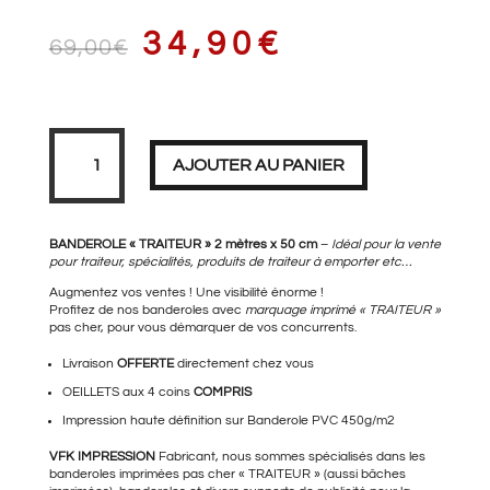
LE
LE
34,90
€
69,00
€
PRIX
PRIX
quantité
de
Banderole
AJOUTER AU PANIER
TRAITEUR
2
mètres
INITIAL
ACTUEL
BANDEROLE « TRAITEUR » 2 mètres x 50 cm
–
Idéal pour la vente
pour traiteur, spécialités, produits de traiteur à emporter etc…
Augmentez vos ventes ! Une visibilité énorme !
Profitez de nos banderoles avec
marquage imprimé « TRAITEUR »
ÉTAIT :
EST :
pas cher, pour vous démarquer de vos concurrents.
Livraison
OFFERTE
directement chez vous
OEILLETS aux 4 coins
COMPRIS
69,00€.
34,90€.
Impression haute définition sur Banderole PVC 450g/m2
VFK IMPRESSION
Fabricant, nous sommes spécialisés dans les
banderoles imprimées pas cher « TRAITEUR » (aussi bâches