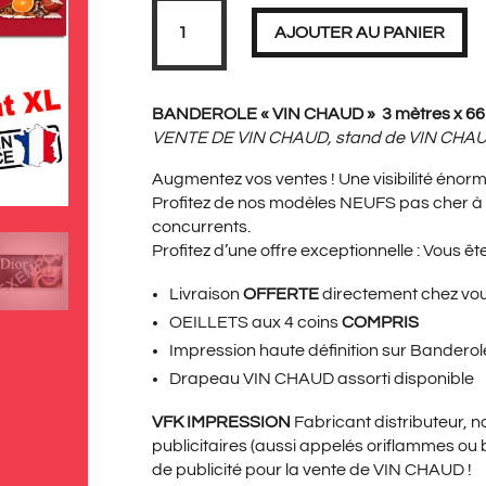
PRIX
PRIX
quantité
de
AJOUTER AU PANIER
Banderole
VIN
CHAUD
XL
INITIAL
ACT
3
BANDEROLE « VIN CHAUD » 3 mètres x 6
mètres
VENTE DE VIN CHAUD, stand de VIN CHA
Augmentez vos ventes ! Une visibilité énorm
ÉTAIT :
EST 
Profitez de nos modèles NEUFS pas cher à 
concurrents.
Profitez d’une offre exceptionnelle : Vous êt
69,00€.
49,9
Livraison
OFFERTE
directement chez vo
OEILLETS aux 4 coins
COMPRIS
Impression haute définition sur Bander
Drapeau VIN CHAUD
assorti disponible
VFK IMPRESSION
Fabricant distributeur, 
publicitaires (aussi appelés oriflammes ou 
de publicité pour la vente de VIN CHAUD !