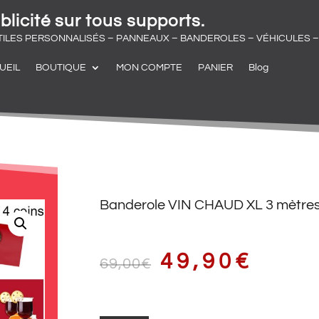
blicité sur tous supports.
TILES PERSONNALISÉS – PANNEAUX – BANDEROLES – VÉHICULES – 
UEIL
BOUTIQUE
MON COMPTE
PANIER
Blog
Banderole VIN CHAUD XL 3 mètre
LE
LE
49,90
€
69,00
€