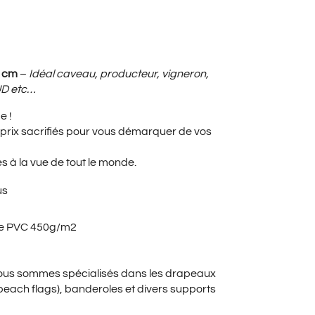
UEL
6 cm
–
Idéal caveau, producteur, vigneron,
UD etc…
e !
:
prix sacrifiés pour vous démarquer de vos
es à la vue de tout le monde.
0€.
us
ole PVC 450g/m2
nous sommes spécialisés dans les drapeaux
beach flags), banderoles et divers supports