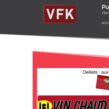
Pu
TEX
ACC