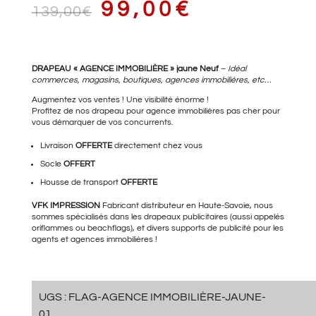
LE
LE
99,00
€
139,00
€
PRIX
PRIX
DRAPEAU « AGENCE IMMOBILIÈRE » jaune Neuf
–
Idéal
commerces, magasins, boutiques, agences immobilières, etc…
Augmentez vos ventes ! Une visibilité énorme !
Profitez de nos drapeau pour agence immobilières pas cher pour
vous démarquer de vos concurrents.
INITIAL
ACTUEL
Livraison
OFFERTE
directement chez vous
Socle
OFFERT
Housse de transport
OFFERTE
ÉTAIT :
EST :
VFK IMPRESSION
Fabricant distributeur en Haute-Savoie, nous
sommes spécialisés dans les drapeaux publicitaires (aussi appelés
oriflammes ou beachflags), et divers supports de publicité pour les
agents et agences immobilières !
139,00€.
99,00€.
UGS :
FLAG-AGENCE IMMOBILIÈRE-JAUNE-
01