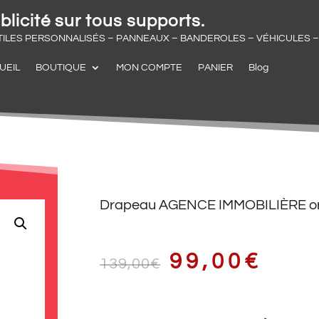
blicité sur tous supports.
TILES PERSONNALISÉS – PANNEAUX – BANDEROLES – VÉHICULES – 
UEIL
BOUTIQUE
MON COMPTE
PANIER
Blog
Drapeau AGENCE IMMOBILIÈRE o
LE
LE
99,00
€
139,00
€