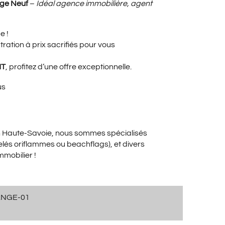
X
ge Neuf
–
Idéal agence immobilière, agent
e !
UEL
ation à prix sacrifiés pour vous
HT
, profitez d’une offre exceptionnelle.
:
us
00€.
en Haute-Savoie, nous sommes spécialisés
elés oriflammes ou beachflags), et divers
mmobilier !
ANGE-01