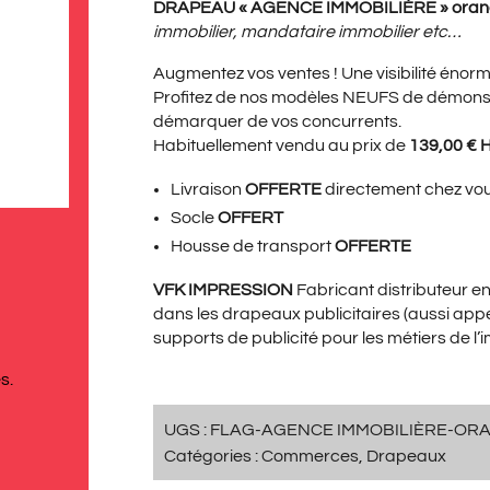
PRIX
PRI
DRAPEAU « AGENCE IMMOBILIÈRE » oran
immobilier, mandataire immobilier etc…
Augmentez vos ventes ! Une visibilité énorm
INITIAL
ACT
Profitez de nos modèles NEUFS de démonstr
démarquer de vos concurrents.
Habituellement vendu au prix de
139,00 € 
ÉTAIT :
EST 
Livraison
OFFERTE
directement chez vo
Socle
OFFERT
Housse de transport
OFFERTE
139,00€.
99,
VFK IMPRESSION
Fabricant distributeur 
dans les drapeaux publicitaires (aussi app
supports de publicité pour les métiers de l’i
s.
UGS :
FLAG-AGENCE IMMOBILIÈRE-OR
Catégories :
Commerces
,
Drapeaux