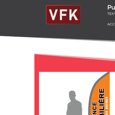
Pu
TEX
ACC