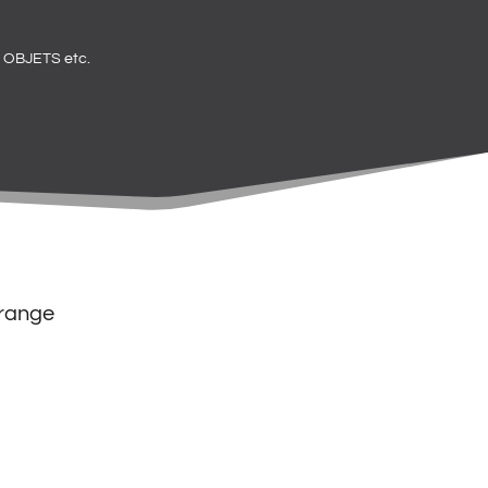
OBJETS etc.
range