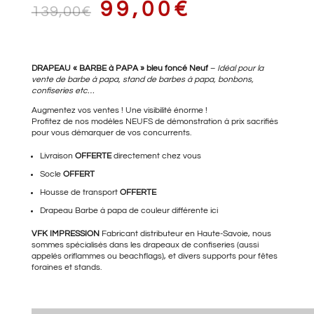
LE
LE
99,00
€
139,00
€
PRIX
PRIX
DRAPEAU « BARBE à PAPA » bleu foncé Neuf
–
Idéal pour la
vente de barbe à papa, stand de barbes à papa, bonbons,
confiseries etc…
Augmentez vos ventes ! Une visibilité énorme !
Profitez de nos modèles NEUFS de démonstration à prix sacrifiés
INITIAL
ACTUEL
pour vous démarquer de vos concurrents.
Livraison
OFFERTE
directement chez vous
Socle
OFFERT
ÉTAIT :
EST :
Housse de transport
OFFERTE
Drapeau Barbe à papa
de couleur différente ici
VFK IMPRESSION
Fabricant distributeur en Haute-Savoie, nous
139,00€.
99,00€.
sommes spécialisés dans les drapeaux de confiseries (aussi
appelés oriflammes ou beachflags), et divers supports pour fêtes
foraines et stands.