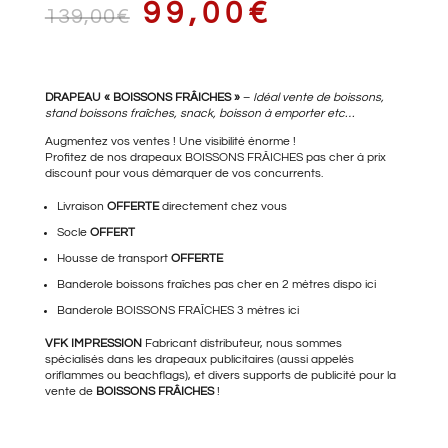
LE
LE
99,00
€
139,00
€
PRIX
PRIX
DRAPEAU « BOISSONS FRÂICHES »
–
Idéal vente de boissons,
stand boissons fraîches, snack, boisson à emporter etc…
Augmentez vos ventes ! Une visibilité énorme !
Profitez de nos drapeaux BOISSONS FRÂICHES pas cher à prix
discount pour vous démarquer de vos concurrents.
INITIAL
ACTUEL
Livraison
OFFERTE
directement chez vous
Socle
OFFERT
Housse de transport
OFFERTE
ÉTAIT :
EST :
Banderole boissons fraîches pas cher
en 2 mètres dispo ici
Banderole BOISSONS FRAÎCHES
3 mètres ici
VFK IMPRESSION
Fabricant distributeur, nous sommes
139,00€.
99,00€.
spécialisés dans les drapeaux publicitaires (aussi appelés
oriflammes ou beachflags), et divers supports de publicité pour la
vente de
BOISSONS FRÂICHES
!