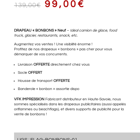
LE
LE
99,00
€
139,00
€
PRIX
PRIX
DRAPEAU « BONBONS » Neuf
–
Idéal camion de glace, food
truck, glacier, restaurants, snack, etc.
Augmentez vos ventes ! Une visibilité énorme !
Profitez de nos drapeaux « bonbons » pas cher pour vous
démarquer de vos concurrents.
INITIAL
ACTUEL
Livraison
OFFERTE
directement chez vous
Socle
OFFERT
Housse de transport
OFFERTE
ÉTAIT :
EST :
Banderole « bonbon »
assortie dispo
VFK IMPRESSION
Fabricant distributeur en Haute-Savoie, nous
sommes spécialisés dans les drapeaux publicitaires (aussi appelés
139,00€.
99,00€.
oriflammes ou beachflags), et divers supports de publicité pour la
vente de bonbons !
UGS :
FLAG-BONBONS-01