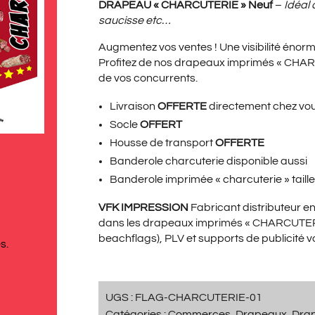
PRIX
PRI
DRAPEAU « CHARCUTERIE » Neuf
–
Idéal 
saucisse etc…
Augmentez vos ventes ! Une visibilité énorm
INITIAL
ACT
Profitez de nos drapeaux imprimés « CHA
de vos concurrents.
Livraison
OFFERTE
directement chez vo
ÉTAIT :
EST 
Socle
OFFERT
Housse de transport
OFFERTE
Banderole charcuterie
disponible aussi
Banderole imprimée « charcuterie » taill
139,00€.
99,
VFK IMPRESSION
Fabricant distributeur 
dans les drapeaux imprimés « CHARCUTERI
beachflags), PLV et supports de publicité v
s.
UGS :
FLAG-CHARCUTERIE-01
Catégories :
Commerces
,
Drapeaux
,
Dra