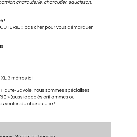
X
camion charcuterie, charcutier, saucisson,
e !
UEL
RCUTERIE » pas cher pour vous démarquer
us
:
e XL 3 mètres
ici
00€.
en Haute-Savoie, nous sommes spécialisés
E » (aussi appelés oriflammes ou
os ventes de charcuterie !
peaux
,
Métiers de bouche