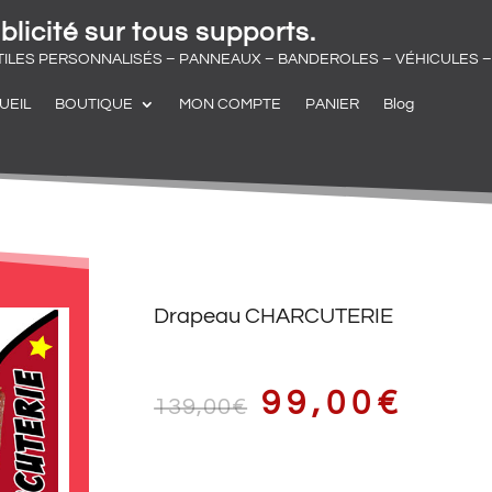
blicité sur tous supports.
TILES PERSONNALISÉS – PANNEAUX – BANDEROLES – VÉHICULES – 
UEIL
BOUTIQUE
MON COMPTE
PANIER
Blog
Drapeau CHARCUTERIE
LE
LE
99,00
€
139,00
€