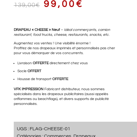
LE
LE
99,00
€
139,00
€
PRIX
PRIX
DRAPEAU « CHEESE » Neuf
–
Idéal commerçants, camion
restaurant, food trucks, cheese, restaurants, snacks, etc.
Augmentez vos ventes ! Une visibilité énorme !
Profitez de nos drapeaux imprimés et personnalisés pas cher
pour vous démarquer de vos concurrents.
INITIAL
ACTUEL
Livraison
OFFERTE
directement chez vous
Socle
OFFERT
Housse de transport
OFFERTE
ÉTAIT :
EST :
VFK IMPRESSION
Fabricant distributeur, nous sommes
spécialisés dans les drapeaux publicitaires (aussi appelés
oriflammes ou beachflags), et divers supports de publicité
personnalisés.
139,00€.
99,00€.
UGS :
FLAG-CHEESE-01
Catégories :
Commerces
,
Drapeaux
,