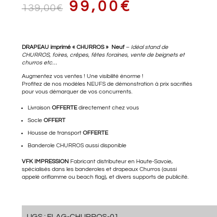
LE
LE
99,00
€
139,00
€
PRIX
PRIX
DRAPEAU imprimé « CHURROS » Neuf
–
Idéal stand de
CHURROS, foires,
crêpes
, fêtes foraines, vente de beignets et
churros etc…
Augmentez vos ventes ! Une visibilité énorme !
Profitez de nos modèles NEUFS de démonstration à prix sacrifiés
INITIAL
ACTUEL
pour vous démarquer de vos concurrents.
Livraison
OFFERTE
directement chez vous
Socle
OFFERT
ÉTAIT :
EST :
Housse de transport
OFFERTE
Banderole CHURROS
aussi disponible
VFK IMPRESSION
Fabricant distributeur en Haute-Savoie,
139,00€.
99,00€.
spécialisés dans les banderoles et drapeaux Churros (aussi
appelé oriflamme ou beach flag), et divers supports de publicité.
UGS :
FLAG-CHURROS-01