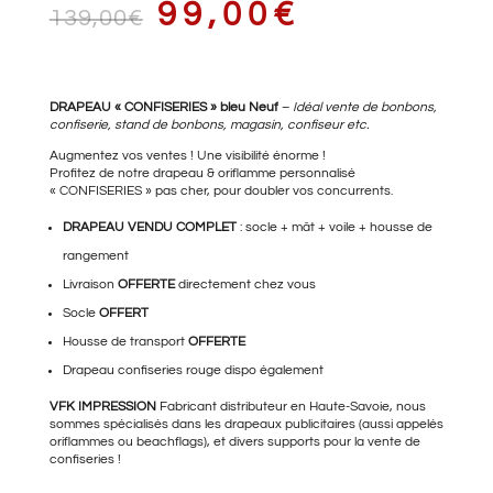
LE
LE
99,00
€
139,00
€
PRIX
PRIX
DRAPEAU « CONFISERIES » bleu Neuf
–
Idéal vente de bonbons,
confiserie, stand de bonbons, magasin, confiseur etc.
Augmentez vos ventes ! Une visibilité énorme !
Profitez de notre drapeau & oriflamme personnalisé
« CONFISERIES » pas cher, pour doubler vos concurrents.
INITIAL
ACTUEL
DRAPEAU VENDU COMPLET
: socle + mât + voile + housse de
rangement
Livraison
OFFERTE
directement chez vous
ÉTAIT :
EST :
Socle
OFFERT
Housse de transport
OFFERTE
Drapeau confiseries rouge
dispo également
139,00€.
99,00€.
VFK IMPRESSION
Fabricant distributeur en Haute-Savoie, nous
sommes spécialisés dans les drapeaux publicitaires (aussi appelés
oriflammes ou beachflags), et divers supports pour la vente de
confiseries !