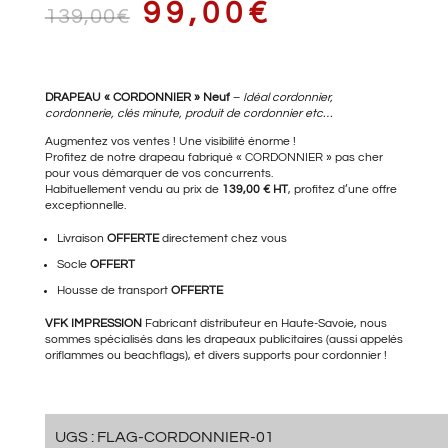
LE
LE
99,00
€
139,00
€
PRIX
PRIX
DRAPEAU « CORDONNIER » Neuf
–
Idéal cordonnier,
cordonnerie, clés minute, produit de cordonnier etc…
Augmentez vos ventes ! Une visibilité énorme !
Profitez de notre drapeau fabriqué « CORDONNIER » pas cher
pour vous démarquer de vos concurrents.
INITIAL
ACTUEL
Habituellement vendu au prix de
139,00 € HT
, profitez d’une offre
exceptionnelle.
Livraison
OFFERTE
directement chez vous
ÉTAIT :
EST :
Socle
OFFERT
Housse de transport
OFFERTE
VFK IMPRESSION
Fabricant distributeur en Haute-Savoie, nous
sommes spécialisés dans les drapeaux publicitaires (aussi appelés
139,00€.
99,00€.
oriflammes ou beachflags), et divers supports pour cordonnier !
UGS :
FLAG-CORDONNIER-01