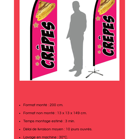
Format monté : 200 cm.
Format non monté : 13 x 13 x 149 cm.
Temps montage estimé : 3 min.
Délai de livraison moyen : 10 jours ouvrés.
Lavage en machine : 30°C.