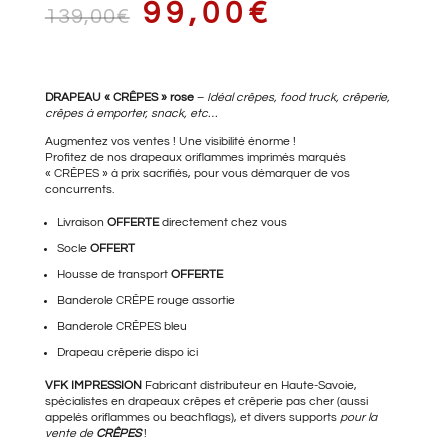
LE
LE
99,00
€
139,00
€
PRIX
PRIX
DRAPEAU « CRÊPES » rose
–
Idéal crêpes, food truck, crêperie,
crêpes à emporter, snack, etc…
Augmentez vos ventes ! Une visibilité énorme !
Profitez de nos drapeaux oriflammes imprimés marqués
« CRÊPES » à prix sacrifiés, pour vous démarquer de vos
INITIAL
ACTUEL
concurrents.
Livraison
OFFERTE
directement chez vous
Socle
OFFERT
ÉTAIT :
EST :
Housse de transport
OFFERTE
Banderole CRÊPE
rouge assortie
Banderole CRÊPES bleu
139,00€.
99,00€.
Drapeau crêperie
dispo ici
VFK IMPRESSION
Fabricant distributeur en Haute-Savoie,
spécialistes en drapeaux crêpes et crêperie pas cher (aussi
appelés oriflammes ou beachflags), et divers supports
pour la
vente de
CRÊPES
!