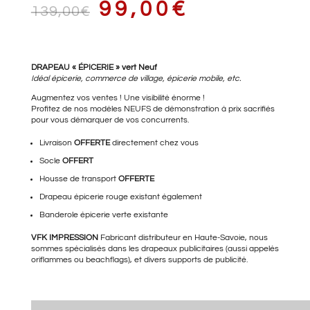
LE
LE
99,00
€
139,00
€
PRIX
PRIX
DRAPEAU « ÉPICERIE » vert Neuf
Idéal épicerie, commerce de village, épicerie mobile, etc.
Augmentez vos ventes ! Une visibilité énorme !
Profitez de nos modèles NEUFS de démonstration à prix sacrifiés
pour vous démarquer de vos concurrents.
INITIAL
ACTUEL
Livraison
OFFERTE
directement chez vous
Socle
OFFERT
Housse de transport
OFFERTE
ÉTAIT :
EST :
Drapeau épicerie rouge
existant également
Banderole épicerie verte
existante
VFK IMPRESSION
Fabricant distributeur en Haute-Savoie, nous
139,00€.
99,00€.
sommes spécialisés dans les drapeaux publicitaires (aussi appelés
oriflammes ou beachflags), et divers supports de publicité.