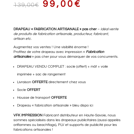
LE
LE
99,00
€
139,00
€
PRIX
PRIX
DRAPEAU « FABRICATION ARTISANALE » pas cher
–
Idéal vente
de produits de fabrication artisanale, producteur, fabricant,
artisan etc.
Augmentez vos ventes ! Une visibilité énorme !
Profitez de votre drapeau avec impression «
Fabrication
INITIAL
ACTUEL
artisanales
» pas cher pour vous démarquer de vos concurrents.
DRAPEAU VENDU COMPLET : socle (offert) + mât + voile
imprimée + sac de rangement
ÉTAIT :
EST :
Livraison
OFFERTE
directement chez vous
Socle
OFFERT
Housse de transport
OFFERTE
139,00€.
99,00€.
Drapeau « fabrication artisanale »
bleu dispo ici
VFK IMPRESSION
Fabricant distributeur en Haute-Savoie, nous
sommes spécialisés dans les drapeaux publicitaires (aussi appelés
oriflammes ou beachflags), PLV et supports de publicité pour les
fabrications artisanales !