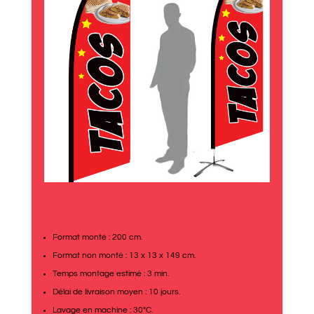
Format monté : 200 cm.
Format non monté : 13 x 13 x 149 cm.
Temps montage estimé : 3 min.
Délai de livraison moyen : 10 jours.
Lavage en machine : 30°C.