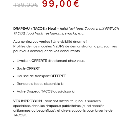
LE
LE
99,00
€
139,00
€
PRIX
PRIX
DRAPEAU « TACOS » Neuf
–
Idéal fast food, Tacos, motif FRENCH
TACOS, food truck, restaurants, snacks, etc.
Augmentez vos ventes ! Une visibilité énorme !
Profitez de nos modèles NEUFS de démonstration à prix sacrifiés
pour vous démarquer de vos concurrents.
INITIAL
ACTUEL
Livraison
OFFERTE
directement chez vous
Socle
OFFERT
Housse de transport
OFFERTE
ÉTAIT :
EST :
Banderole tacos
disponible ici
Autre
Drapeau TACOS
aussi dispo ici
VFK IMPRESSION
Fabricant distributeur, nous sommes
139,00€.
99,00€.
spécialisés dans les drapeaux publicitaires (aussi appelés
oriflammes ou beachflags), et divers supports pour la vente de
TACOS !.