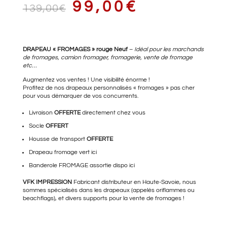
LE
LE
99,00
€
139,00
€
PRIX
PRIX
DRAPEAU « FROMAGES » rouge Neuf
–
Idéal pour les marchands
de fromages, camion fromager, fromagerie, vente de fromage
etc…
Augmentez vos ventes ! Une visibilité énorme !
Profitez de nos drapeaux personnalisés « fromages » pas cher
INITIAL
ACTUEL
pour vous démarquer de vos concurrents.
Livraison
OFFERTE
directement chez vous
Socle
OFFERT
ÉTAIT :
EST :
Housse de transport
OFFERTE
Drapeau fromage vert
ici
Banderole FROMAGE
assortie dispo ici
139,00€.
99,00€.
VFK IMPRESSION
Fabricant distributeur en Haute-Savoie, nous
sommes spécialisés dans les drapeaux (appelés oriflammes ou
beachflags), et divers supports pour la vente de fromages !