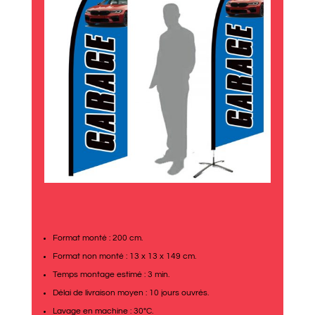
Format monté : 200 cm.
Format non monté : 13 x 13 x 149 cm.
Temps montage estimé : 3 min.
Délai de livraison moyen : 10 jours ouvrés.
Lavage en machine : 30°C.