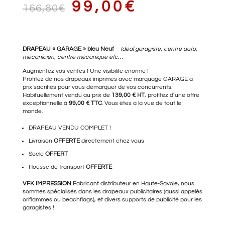
LE
LE
99,00
€
166,80
€
PRIX
PRIX
DRAPEAU « GARAGE » bleu Neuf
–
Idéal garagiste, centre auto,
mécanicien, centre mécanique etc…
Augmentez vos ventes ! Une visibilité énorme !
Profitez de nos drapeaux imprimés avec marquage GARAGE à
prix sacrifiés pour vous démarquer de vos concurrents.
INITIAL
ACTUEL
Habituellement vendu au prix de
139,00 € HT
, profitez d’une offre
exceptionnelle à
99,00 € TTC
. Vous êtes à la vue de tout le
monde.
DRAPEAU VENDU COMPLET !
ÉTAIT :
EST :
Livraison
OFFERTE
directement chez vous
Socle
OFFERT
Housse de transport
OFFERTE
166,80€.
99,00€.
VFK IMPRESSION
Fabricant distributeur en Haute-Savoie, nous
sommes spécialisés dans les drapeaux publicitaires (aussi appelés
oriflammes ou beachflags), et divers supports de publicité pour les
garagistes !