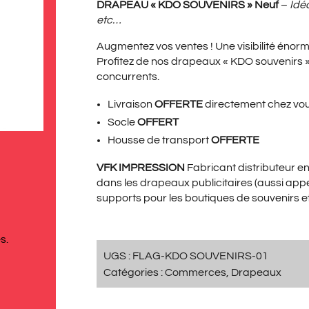
PRIX
PRI
DRAPEAU « KDO SOUVENIRS » Neuf
–
Idé
etc…
Augmentez vos ventes ! Une visibilité énorm
INITIAL
ACT
Profitez de nos drapeaux « KDO souvenirs
concurrents.
Livraison
OFFERTE
directement chez vo
ÉTAIT :
EST 
Socle
OFFERT
Housse de transport
OFFERTE
VFK IMPRESSION
Fabricant distributeur 
139,00€.
99,
dans les drapeaux publicitaires (aussi app
supports pour les boutiques de souvenirs e
s.
UGS :
FLAG-KDO SOUVENIRS-01
Catégories :
Commerces
,
Drapeaux