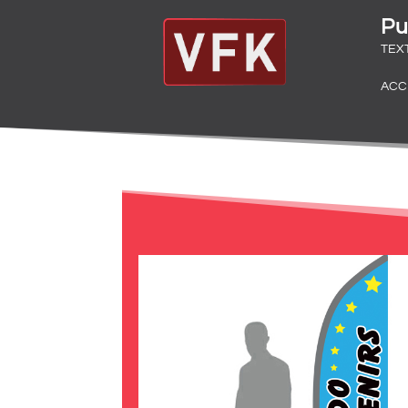
Pu
TEX
ACC