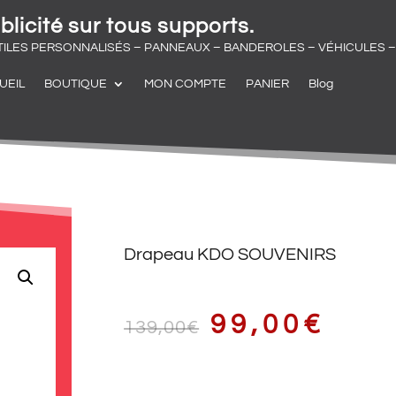
blicité sur tous supports.
TILES PERSONNALISÉS – PANNEAUX – BANDEROLES – VÉHICULES – 
UEIL
BOUTIQUE
MON COMPTE
PANIER
Blog
Drapeau KDO SOUVENIRS
LE
LE
99,00
€
139,00
€