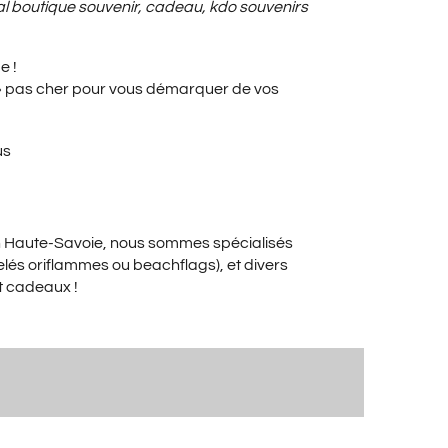
X
al boutique souvenir, cadeau, kdo souvenirs
e !
UEL
 » pas cher pour vous démarquer de vos
us
:
en Haute-Savoie, nous sommes spécialisés
00€.
elés oriflammes ou beachflags), et divers
t cadeaux !