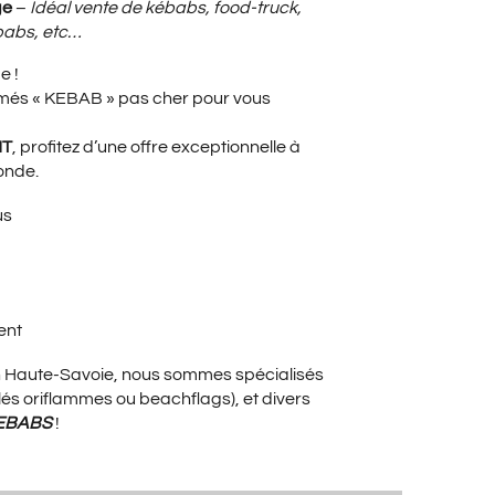
X
ge
–
Idéal vente de kébabs, food-truck,
babs, etc…
e !
UEL
imés « KEBAB » pas cher pour vous
HT
, profitez d’une offre exceptionnelle à
monde.
:
us
00€.
ent
en Haute-Savoie, nous sommes spécialisés
s oriflammes ou beachflags), et divers
EBABS
!