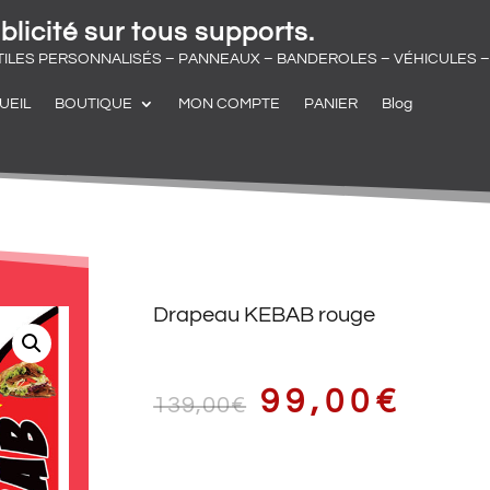
blicité sur tous supports.
TILES PERSONNALISÉS – PANNEAUX – BANDEROLES – VÉHICULES – 
UEIL
BOUTIQUE
MON COMPTE
PANIER
Blog
Drapeau KEBAB rouge
LE
LE
99,00
€
139,00
€