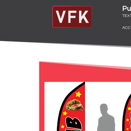
Pu
TEX
ACC