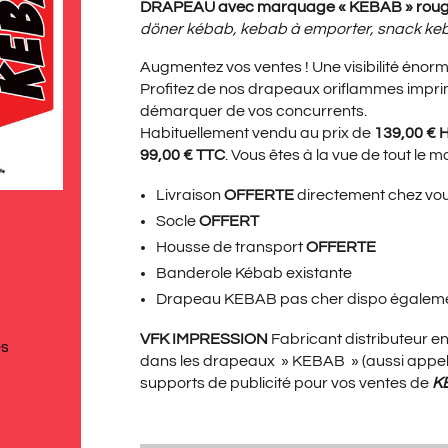
PRIX
PRI
DRAPEAU avec marquage « KEBAB » rou
döner kébab, kebab à emporter, snack ke
Augmentez vos ventes ! Une visibilité énorm
INITIAL
ACT
Profitez de nos drapeaux oriflammes impr
démarquer de vos concurrents.
Habituellement vendu au prix de
139,00 € 
99,00 € TTC
. Vous êtes à la vue de tout le 
ÉTAIT :
EST 
Livraison
OFFERTE
directement chez vo
Socle
OFFERT
Housse de transport
OFFERTE
139,00€.
99,
Banderole Kébab
existante
Drapeau KEBAB pas cher
dispo égalem
VFK IMPRESSION
Fabricant distributeur 
és
dans les drapeaux » KEBAB » (aussi appelé
supports de publicité pour vos ventes de
K