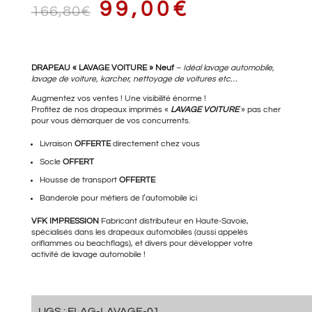
LE
LE
99,00
€
166,80
€
PRIX
PRIX
DRAPEAU « LAVAGE VOITURE » Neuf
–
Idéal lavage automobile,
lavage de voiture, karcher,
nettoyage de voitures
etc…
Augmentez vos ventes ! Une visibilité énorme !
Profitez de nos drapeaux imprimés «
LAVAGE VOITURE
» pas cher
pour vous démarquer de vos concurrents.
INITIAL
ACTUEL
Livraison
OFFERTE
directement chez vous
Socle
OFFERT
Housse de transport
OFFERTE
ÉTAIT :
EST :
Banderole pour métiers de l’automobile ici
VFK IMPRESSION
Fabricant distributeur en Haute-Savoie,
spécialisés dans les drapeaux automobiles (aussi appelés
166,80€.
99,00€.
oriflammes ou beachflags), et divers pour développer votre
activité de lavage automobile !
UGS :
FLAG-LAVAGE-01