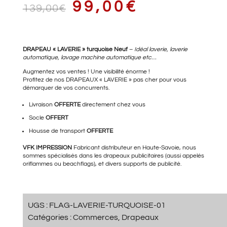
LE
LE
99,00
€
139,00
€
PRIX
PRIX
DRAPEAU « LAVERIE » turquoise Neuf
–
Idéal laverie, laverie
automatique, lavage machine automatique etc…
Augmentez vos ventes ! Une visibilité énorme !
Profitez de nos DRAPEAUX « LAVERIE » pas cher pour vous
démarquer de vos concurrents.
INITIAL
ACTUEL
Livraison
OFFERTE
directement chez vous
Socle
OFFERT
Housse de transport
OFFERTE
ÉTAIT :
EST :
VFK IMPRESSION
Fabricant distributeur en Haute-Savoie, nous
sommes spécialisés dans les drapeaux publicitaires (aussi appelés
oriflammes ou beachflags), et divers supports de publicité.
139,00€.
99,00€.
UGS :
FLAG-LAVERIE-TURQUOISE-01
Catégories :
Commerces
,
Drapeaux