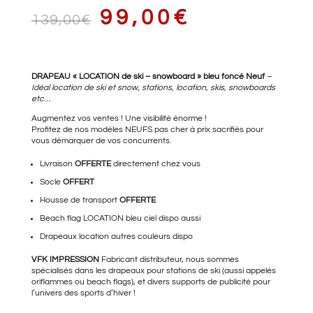
LE
LE
99,00
€
139,00
€
PRIX
PRIX
DRAPEAU « LOCATION de ski – snowboard » bleu foncé Neuf
–
Idéal location de ski et snow, stations, location, skis, snowboards
etc…
Augmentez vos ventes ! Une visibilité énorme !
Profitez de nos modèles NEUFS pas cher à prix sacrifiés pour
INITIAL
ACTUEL
vous démarquer de vos concurrents.
Livraison
OFFERTE
directement chez vous
Socle
OFFERT
ÉTAIT :
EST :
Housse de transport
OFFERTE
Beach flag LOCATION bleu
ciel dispo aussi
Drapeaux location
autres couleurs dispo
139,00€.
99,00€.
VFK IMPRESSION
Fabricant distributeur, nous sommes
spécialisés dans les drapeaux pour stations de ski (aussi appelés
oriflammes ou beach flags), et divers supports de publicité pour
l’univers des sports d’hiver !