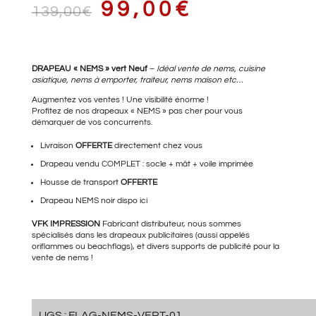
LE
LE
99,00
€
139,00
€
PRIX
PRIX
DRAPEAU « NEMS » vert Neuf
–
Idéal vente de nems, cuisine
asiatique, nems à emporter, traiteur, nems maison etc…
Augmentez vos ventes ! Une visibilité énorme !
Profitez de nos drapeaux « NEMS » pas cher pour vous
démarquer de vos concurrents.
INITIAL
ACTUEL
Livraison
OFFERTE
directement chez vous
Drapeau vendu COMPLET : socle + mât + voile imprimée
Housse de transport
OFFERTE
ÉTAIT :
EST :
Drapeau NEMS noir
dispo ici
VFK IMPRESSION
Fabricant distributeur, nous sommes
spécialisés dans les drapeaux publicitaires (aussi appelés
139,00€.
99,00€.
oriflammes ou beachflags), et divers supports de publicité pour la
vente de nems !
UGS :
FLAG-NEMS-VERT-01