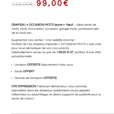
LE
LE
99,00
€
139,00
€
PRIX
PRIX
DRAPEAU « OCCASION MOTO jaune » Neuf
–
Idéal vente de
moto, moto d’occasion, occasion, garage moto, professionnels
de la moto etc…
Augmentez vos ventes ! Une visibilité énorme !
Profitez de nos drapeau imprimés « OCCASION MOTO » pas cher
INITIAL
ACTUEL
pour vous démarquer de vos concurrents.
Habituellement vendu au prix de
139,00 € HT
, profitez d’une offre
exceptionnelle.
Livraison
OFFERTE
directement chez vous
ÉTAIT :
EST :
Socle
OFFERT
Housse de transport
OFFERTE
VFK IMPRESSION
Fabricant distributeur, nous sommes
139,00€.
99,00€.
spécialisés dans les drapeaux publicitaires (aussi appelés
oriflammes ou beachflags), et divers supports de publicité pour la
vente de motos !