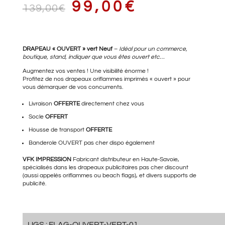
LE
LE
99,00
€
139,00
€
PRIX
PRIX
DRAPEAU « OUVERT » vert Neuf
–
Idéal pour un commerce,
boutique, stand, indiquer que vous êtes ouvert etc…
Augmentez vos ventes ! Une visibilité énorme !
Profitez de nos drapeaux oriflammes imprimés « ouvert » pour
vous démarquer de vos concurrents.
INITIAL
ACTUEL
Livraison
OFFERTE
directement chez vous
Socle
OFFERT
Housse de transport
OFFERTE
ÉTAIT :
EST :
Banderole OUVERT pas cher
dispo également
VFK IMPRESSION
Fabricant distributeur en Haute-Savoie,
spécialisés dans les drapeaux publicitaires pas cher discount
139,00€.
99,00€.
(aussi appelés oriflammes ou beach flags), et divers supports de
publicité.
UGS :
FLAG-OUVERT-VERT-01