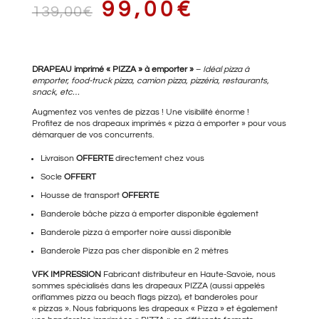
LE
LE
99,00
€
139,00
€
PRIX
PRIX
DRAPEAU imprimé « PIZZA » à emporter »
–
Idéal pizza à
emporter, food-truck pizza, camion pizza, pizzéria, restaurants,
snack, etc…
Augmentez vos ventes de pizzas ! Une visibilité énorme !
Profitez de nos drapeaux imprimés « pizza à emporter » pour vous
INITIAL
ACTUEL
démarquer de vos concurrents.
Livraison
OFFERTE
directement chez vous
Socle
OFFERT
ÉTAIT :
EST :
Housse de transport
OFFERTE
Banderole bâche pizza à emporter
disponible également
Banderole pizza à emporter
noire aussi disponible
139,00€.
99,00€.
Banderole Pizza pas cher
disponible en 2 mètres
VFK IMPRESSION
Fabricant distributeur en Haute-Savoie, nous
sommes spécialisés dans les drapeaux PIZZA (aussi appelés
oriflammes pizza ou beach flags pizza), et banderoles pour
« pizzas ». Nous fabriquons les drapeaux « Pizza » et également