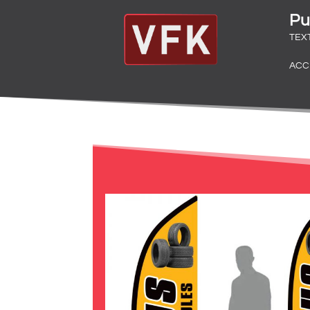
Pu
TEX
ACC