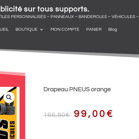
blicité sur tous supports.
TILES PERSONNALISÉS – PANNEAUX – BANDEROLES – VÉHICULES – 
UEIL
BOUTIQUE
MON COMPTE
PANIER
Blog
Drapeau PNEUS orange
LE
LE
99,00
€
166,80
€