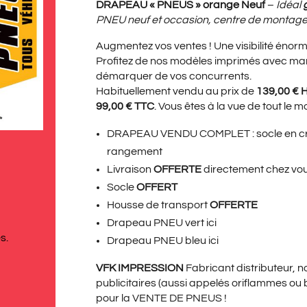
PRIX
PRI
DRAPEAU « PNEUS » orange Neuf
–
Idéal
PNEU neuf et occasion, centre de montage
Augmentez vos ventes ! Une visibilité énorm
INITIAL
ACT
Profitez de nos modèles imprimés avec m
démarquer de vos concurrents.
Habituellement vendu au prix de
139,00 € 
99,00 € TTC
. Vous êtes à la vue de tout le 
ÉTAIT :
EST 
DRAPEAU VENDU COMPLET : socle en croi
rangement
Livraison
OFFERTE
directement chez vo
166,80€.
99,
Socle
OFFERT
Housse de transport
OFFERTE
Drapeau PNEU vert
ici
s.
Drapeau PNEU bleu
ici
VFK IMPRESSION
Fabricant distributeur, 
publicitaires (aussi appelés oriflammes ou b
pour la VENTE DE PNEUS !