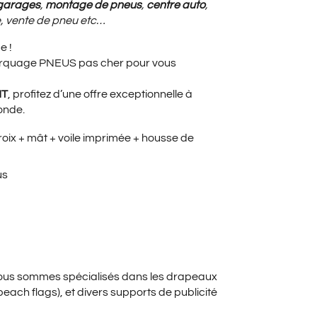
X
garages
,
montage de pneus
,
centre auto
,
, vente de pneu etc…
e !
UEL
arquage PNEUS pas cher pour vous
HT
, profitez d’une offre exceptionnelle à
monde.
:
x + mât + voile imprimée + housse de
us
00€.
nous sommes spécialisés dans les drapeaux
each flags), et divers supports de publicité