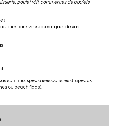
X
ôtisserie, poulet rôti, commerces de
poulets
e !
UEL
pas cher pour vous démarquer de vos
us
:
nt
00€.
nous sommes spécialisés dans les drapeaux
mes ou beach flags).
e