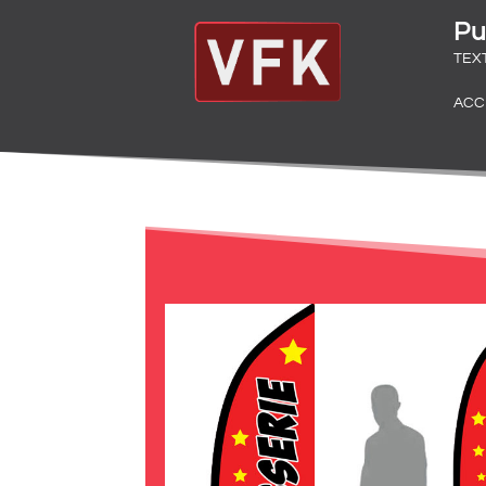
Pu
TEX
ACC