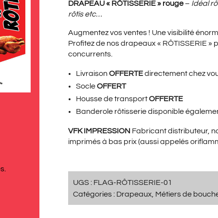
PRIX
PRI
DRAPEAU « RÔTISSERIE » rouge
–
Idéal r
rôtis
etc…
Augmentez vos ventes ! Une visibilité énorm
INITIAL
ACT
Profitez de nos drapeaux « RÔTISSERIE » 
concurrents.
Livraison
OFFERTE
directement chez vo
ÉTAIT :
EST 
Socle
OFFERT
Housse de transport
OFFERTE
Banderole rôtisserie
disponible égaleme
139,00€.
99,
VFK IMPRESSION
Fabricant distributeur, 
imprimés à bas prix (aussi appelés oriflam
s.
UGS :
FLAG-RÔTISSERIE-01
Catégories :
Drapeaux
,
Métiers de bouch