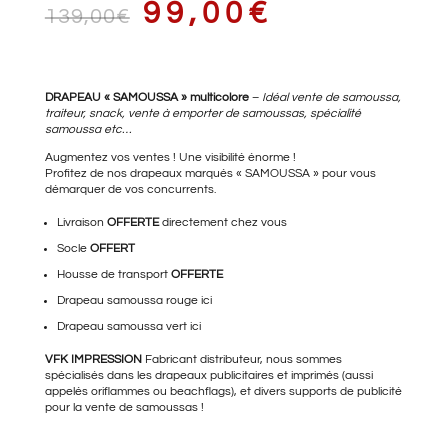
LE
LE
99,00
€
139,00
€
PRIX
PRIX
DRAPEAU « SAMOUSSA » multicolore
–
Idéal vente de samoussa,
traiteur, snack, vente à emporter de samoussas, spécialité
samoussa etc…
Augmentez vos ventes ! Une visibilité énorme !
Profitez de nos drapeaux marqués « SAMOUSSA » pour vous
INITIAL
ACTUEL
démarquer de vos concurrents.
Livraison
OFFERTE
directement chez vous
Socle
OFFERT
ÉTAIT :
EST :
Housse de transport
OFFERTE
Drapeau samoussa rouge
ici
Drapeau samoussa vert
ici
139,00€.
99,00€.
VFK IMPRESSION
Fabricant distributeur, nous sommes
spécialisés dans les drapeaux publicitaires et imprimés (aussi
appelés oriflammes ou beachflags), et divers supports de publicité
pour la vente de samoussas !