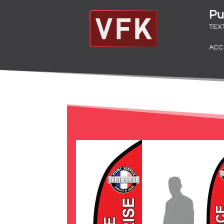
Pu
TEX
ACC