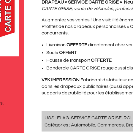
PRIX
PRI
DRAPEAU « SERVICE CARTE GRISE » Neu
CARTE GRISE, vente de véhicules, professi
Augmentez vos ventes ! Une visibilité énorm
INITIAL
ACT
Profitez de nos drapeaux personnalisés «
concurrents.
Livraison
OFFERTE
directement chez vo
ÉTAIT :
EST 
Socle
OFFERT
Housse de transport
OFFERTE
Banderole CARTE GRISE rouge
aussi di
139,00€.
99,
VFK IMPRESSION
Fabricant distributeur 
dans les drapeaux publicitaires (aussi appe
supports de publicité pour les établissemen
s.
UGS :
FLAG-SERVICE CARTE GRISE-RO
Catégories :
Automobile
,
Commerces
,
Dr