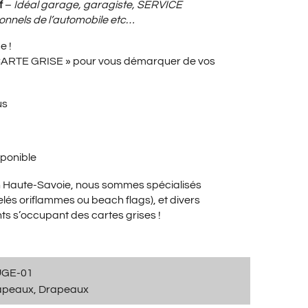
X
f
–
Idéal garage, garagiste, SERVICE
onnels de l’automobile etc…
e !
UEL
 CARTE GRISE » pour vous démarquer de vos
us
:
sponible
00€.
en Haute-Savoie, nous sommes spécialisés
lés oriflammes ou beach flags), et divers
ts s’occupant des cartes grises !
UGE-01
apeaux
,
Drapeaux