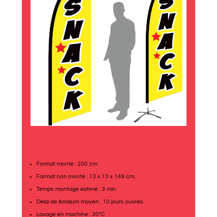
Format monté : 200 cm.
Format non monté : 13 x 13 x 149 cm.
Temps montage estimé : 3 min.
Délai de livraison moyen : 10 jours ouvrés.
Lavage en machine : 30°C.