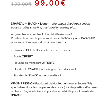
LE
LE
99,00
€
139,00
€
PRIX
PRIX
DRAPEAU « SNACK » jaune
–
Idéal snack, food truck snack,
casse croûte, snacking, restauration rapide, etc…
Augmentez vos ventes ! Une visibilité énorme !
Profitez de notre drapeau imprimés «
SNACK
» jaune PAS CHER
pour vous démarquer de vos concurrents.
INITIAL
ACTUEL
Livraison
OFFERTE
directement chez vous
Socle
OFFERT
Housse de transport
OFFERTE
ÉTAIT :
EST :
Banderole SNACK (bâche)
également disponible
Banderole SNACK
jaune assortie ici
VFK IMPRESSION
Fabricant distributeur en Haute-Savoie (74),
139,00€.
99,00€.
spécialisés dans les drapeaux de snack (aussi appelés oriflammes
ou beachflags), et divers supports de publicité pour la vente de
SNACK
!